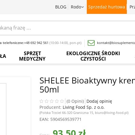
BLOG
Rodo
Sprzedaż hurtowa
Pr
 telefoniczne:
+48 692 942 561
(10:00-14:00, pon-pt)
kontakt@biosuplementa
SPRZĘT
EKOLOGICZNE ŚRODKI
OŁA
MEDYCZNY
CZYSTOŚCI
batki
Termometry
Paski
Płyny
rwedyjskie
bezdotykowe
do
do
SHELEE Bioaktywny kre
pomiaru
mycia
50ml
glukozy
naczyń
baty
Inhalatory
we
krwi
Proszki
wy
Pochłaniacze
(0 Opini)
Dodaj opinię
do
zapachów
Producent:
Living Food Sp. z o.o.
Inne
prania
acja
(Polska Trzciel 66-320 Graniczna 15, biuro@living-food.pl)
sadowa
Ciśnieniomierze
EAN
: 5904569539771
Wybielacze
ewki
Szczoteczki
93,50 zł
Odkamieniacze