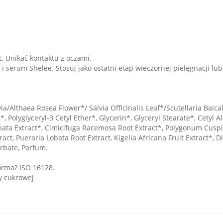
t. Unikać kontaktu z oczami.
i serum Shelee. Stosuj jako ostatni etap wieczornej pielęgnacji lub
/Althaea Rosea Flower*/ Salvia Officinalis Leaf*/Scutellaria Baica
, Polyglyceryl-3 Cetyl Ether*, Glycerin*, Glyceryl Stearate*, Cetyl 
nata Extract*, Cimicifuga Racemosa Root Extract*, Polygonum Cuspi
act, Pueraria Lobata Root Extract, Kigelia Africana Fruit Extract*, 
rbate, Parfum.
orma? ISO 16128.
y cukrowej