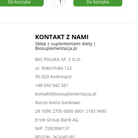
x
Do koszyka
Do koszyka
KONTAKT Z NAMI
Sklep z suplementami diety |
Biosuplementacja.pl
BIO POLSKA SP. Z O.O.
ul. Rokicińska 122
95-020 Andrespol
+48 692 942 561
kontakt@biosuplementacja.pl
Nasze konto bankowe
28 1090 2705 0000 0001 2183 9495
Erste Group Bank AG
NIP: 7282804137
REGON: 362645185