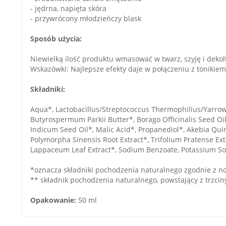
- jędrna, napięta skóra
- przywrócony młodzieńczy blask
Sposób użycia:
Niewielką ilość produktu wmasować w twarz, szyję i dekol
Wskazówki: Najlepsze efekty daje w połączeniu z tonikiem 
Składniki:
Aqua*, Lactobacillus/Streptococcus Thermophilius/Yarrowia
Butyrospermum Parkii Butter*, Borago Officinalis Seed Oil*
Indicum Seed Oil*, Malic Acid*, Propanediol*, Akebia Qui
Polymorpha Sinensis Root Extract*, Trifolium Pratense Extr
Lappaceum Leaf Extract*, Sodium Benzoate, Potassium So
*oznacza składniki pochodzenia naturalnego zgodnie z n
** składnik pochodzenia naturalnego, powstający z trzcin
Opakowanie:
50 ml