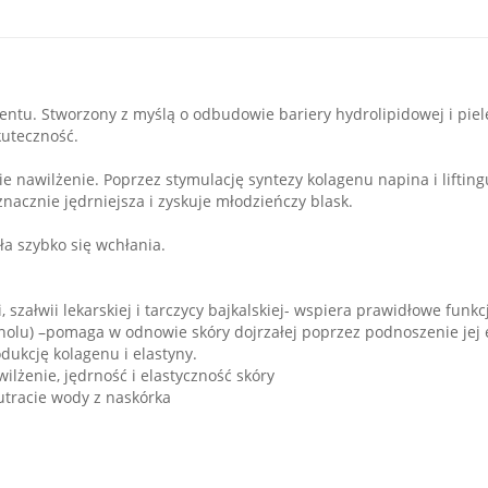
ntu. Stworzony z myślą o odbudowie bariery hydrolipidowej i piel
kuteczność.
e nawilżenie. Poprzez stymulację syntezy kolagenu napina i liftingu
nacznie jędrniejsza i zyskuje młodzieńczy blask.
a szybko się wchłania.
 szałwii lekarskiej i tarczycy bajkalskiej- wspiera prawidłowe fun
nolu) –pomaga w odnowie skóry dojrzałej poprzez podnoszenie jej e
ukcję kolagenu i elastyny.
wilżenie, jędrność i elastyczność skóry
 utracie wody z naskórka