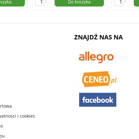
x
x
oszyka
Do koszyka
ZNAJDŹ NAS NA
urtowa
watnosci i cookies
do
ępu