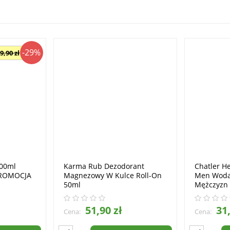
-29%
9,90 zł
100ml
Karma Rub Dezodorant
Chatler He
PROMOCJA
Magnezowy W Kulce Roll-On
Men Woda
50ml
Mężczyzn
51,90 zł
31,
Cena:
Cena: