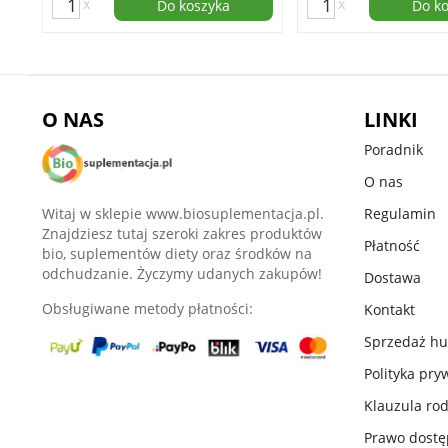
x
x
Do koszyka
Do k
O NAS
LINKI
Poradnik
O nas
Witaj w sklepie www.biosuplementacja.pl.
Regulamin
Znajdziesz tutaj szeroki zakres produktów
Płatność
bio, suplementów diety oraz środków na
odchudzanie. Życzymy udanych zakupów!
Dostawa
Obsługiwane metody płatności:
Kontakt
Sprzedaż h
Polityka pry
Klauzula ro
Prawo dost