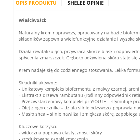
OPIS PRODUKTU
SHELEE OPINIE
Właściwości:
Naturalny krem naprawczy, opracowany na bazie bioferme
składników zapewnia wielofunkcyjne działanie i wysoką s
Działa rewitalizująco, przywraca skórze blask i odpowiedni
spłycenia zmarszczek. Głęboko odżywiona skóra staje się z
Krem nadaje się do codziennego stosowania. Lekka formuł
Składniki aktywne:
- Unikatowy kompleks biofermentu z malwy czarnej, aronii,
- Ekstrakt z drzewa rambutanu (roślinny odpowiednik reti
- Przeciwstarzeniowy kompleks proYOUTH – stymuluje prod
- Olej z ogórecznika – działa silnie odżywczo, poprawia na
- Masło shea – silnie nawilża i zmiękcza skórę, zapobiega
Kluczowe korzyści:
- widoczna poprawa elastyczności skóry
- zredukowane oznaki zmęczenia