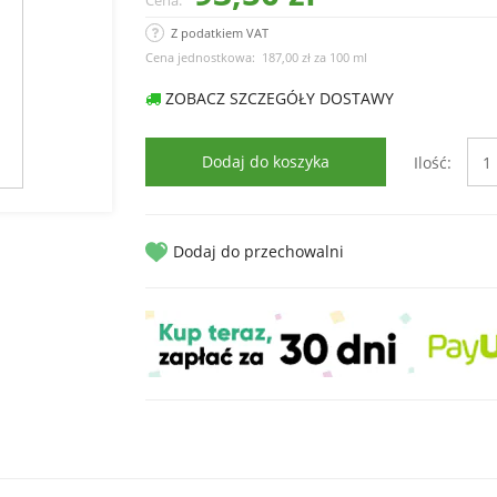
łowe
do
Cena:
zębów
Z podatkiem VAT
Płyny
uralne
do
Cena jednostkowa:
187,00 zł
za
100 ml
je
Kasetki
prasowania
ozdrowotne
na
ZOBACZ SZCZEGÓŁY DOSTAWY
leki
Mydła
ba
w
te
Pulsoksymetry
Dodaj do koszyka
Ilość:
płynie
Maseczki
Płyny
do
Irygatory
czyszczenia
Dodaj do przechowalni
do
WC
zębów
Płyny
do
dezynfekcji
Nabłyszczacze
do
zmywarek