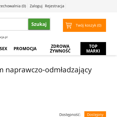
zechowalnia (
0
)
Zaloguj
Rejestracja
Szukaj
Twój koszyk (
0
)
cja.pl
ZDROWA
TOP
SEX
PROMOCJA
ŻYWNOŚĆ
MARKI
Prezerwatywy
Więcej
za
m naprawczo-odmładzający
mniej
Żele
intymne
Żele
do
masażu
Dostępność:
Dostępny