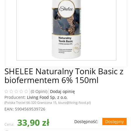
SHELEE Naturalny Tonik Basic z
biofermentem 6% 150ml
(0 Opini)
Dodaj opinię
Producent:
Living Food Sp. z o.o.
(Polska Trzciel 66-320 Graniczna 15, biuro@living-food.pl)
EAN
: 5904569539726
33,90 zł
Dostępność:
Dostępny
Cena: