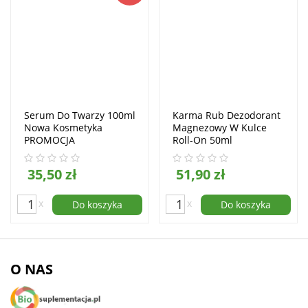
Serum Do Twarzy 100ml
Karma Rub Dezodorant
Nowa Kosmetyka
Magnezowy W Kulce
PROMOCJA
Roll-On 50ml
35,50 zł
51,90 zł
x
x
Do koszyka
Do koszyka
O NAS