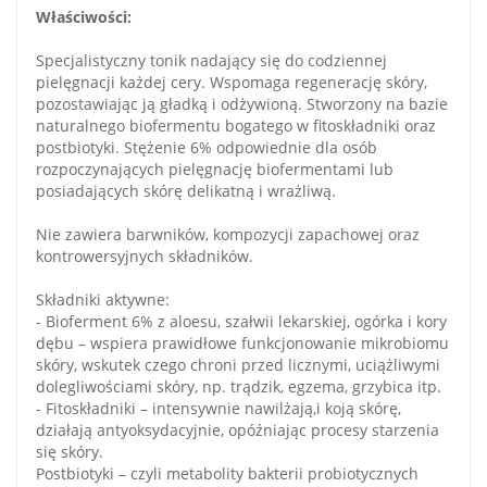
Właściwości:
Specjalistyczny tonik nadający się do codziennej
pielęgnacji każdej cery. Wspomaga regenerację skóry,
pozostawiając ją gładką i odżywioną. Stworzony na bazie
naturalnego biofermentu bogatego w fitoskładniki oraz
postbiotyki. Stężenie 6% odpowiednie dla osób
rozpoczynających pielęgnację biofermentami lub
posiadających skórę delikatną i wrażliwą.
Nie zawiera barwników, kompozycji zapachowej oraz
kontrowersyjnych składników.
Składniki aktywne:
- Bioferment 6% z aloesu, szałwii lekarskiej, ogórka i kory
dębu – wspiera prawidłowe funkcjonowanie mikrobiomu
skóry, wskutek czego chroni przed licznymi, uciążliwymi
dolegliwościami skóry, np. trądzik, egzema, grzybica itp.
- Fitoskładniki – intensywnie nawilżają,i koją skórę,
działają antyoksydacyjnie, opóźniając procesy starzenia
się skóry.
Postbiotyki – czyli metabolity bakterii probiotycznych