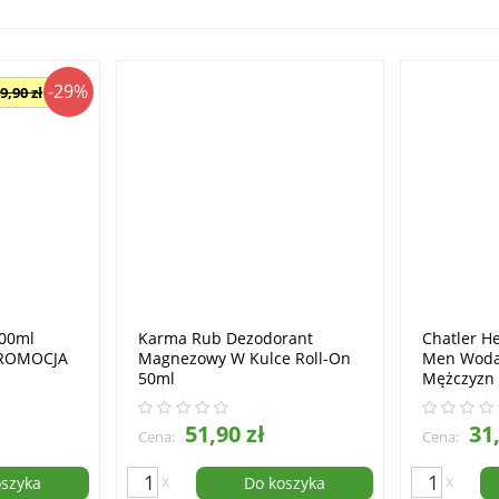
-29%
9,90 zł
100ml
Karma Rub Dezodorant
Chatler He
PROMOCJA
Magnezowy W Kulce Roll-On
Men Woda
50ml
Mężczyzn
51,90 zł
31,
Cena:
Cena:
x
x
oszyka
Do koszyka