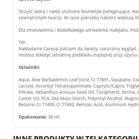
Oczyść skórę i nałóż ulubione kosmetyki pielęgnujące. Nas
zewnętrznym twarzy. W razie potrzeby nabierz większą il
Dla zmatowienia i dodatkowego utrwalenia makijażu, moż
TIP:
Nakładanie Careup palcami da świeży, naturalny wygląd.
możesz dołożyć odrobinę podkładu (najlepiej przy użyciu 
Składniki:
Aqua, Aloe Barbadensis Leaf Juice, CI 77891, Squalane, Coc
Lactate, Ascorbyl Tetraisopalmitate, Caprylic/Capric Trig
Filtrate, Helianthus Annuus Seed Oil, Tocopherol, Serine,
Castor Oil, PCA, Zea Mays Starch, Polyvinyl Alcohol, Magn
Betaine, CI 77499, CI 77492, Benzoic Acid, Aluminum Hydro
Opakowanie:
30 ml
INNE PRODUKTY W TEJ KATEGORII