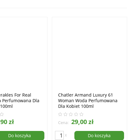
rakles For Real
Chatler Armand Luxury 61
 Perfumowana Dla
Woman Woda Perfumowana
 100ml
Dla Kobiet 100ml
90 zł
29,00 zł
Cena:
x
Do koszyka
Do koszyka