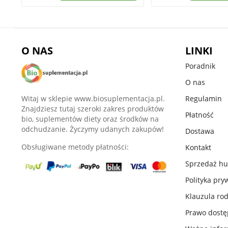
O NAS
LINKI
Poradnik
O nas
Witaj w sklepie www.biosuplementacja.pl.
Regulamin
Znajdziesz tutaj szeroki zakres produktów
Płatność
bio, suplementów diety oraz środków na
odchudzanie. Życzymy udanych zakupów!
Dostawa
Obsługiwane metody płatności:
Kontakt
Sprzedaż h
Polityka pry
Klauzula ro
Prawo dost