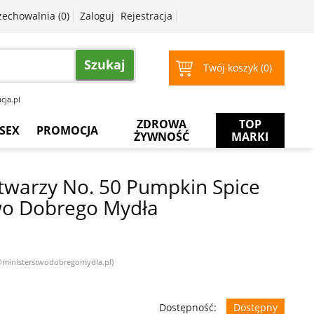
zechowalnia (
0
)
Zaloguj
Rejestracja
Szukaj
Twój koszyk (
0
)
cja.pl
ZDROWA
TOP
SEX
PROMOCJA
ŻYWNOŚĆ
MARKI
Prezerwatywy
Więcej
za
twarzy No. 50 Pumpkin Spice
mniej
Żele
wo Dobrego Mydła
intymne
Żele
do
masażu
k@ministerstwodobregomydla.pl)
Dostępność:
Dostępny