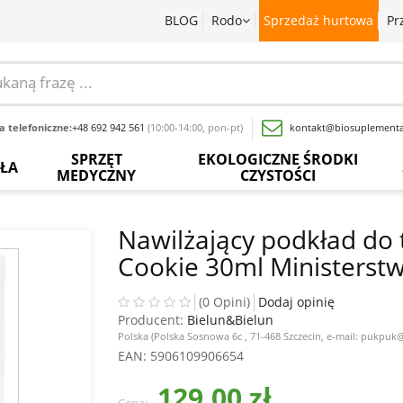
BLOG
Rodo
Sprzedaż hurtowa
Pr
 telefoniczne:
+48 692 942 561
(10:00-14:00, pon-pt)
kontakt@biosuplementa
SPRZĘT
EKOLOGICZNE ŚRODKI
OŁA
MEDYCZNY
CZYSTOŚCI
batki
Termometry
Paski
Płyny
rwedyjskie
bezdotykowe
do
do
Nawilżający podkład do 
pomiaru
mycia
Cookie 30ml Ministerst
glukozy
naczyń
baty
Inhalatory
we
krwi
Proszki
wy
Pochłaniacze
(0 Opini)
Dodaj opinię
do
zapachów
Producent:
Bielun&Bielun
Inne
prania
acja
Polska (Polska Sosnowa 6c , 71-468 Szczecin, e-mail: pukpu
sadowa
Ciśnieniomierze
EAN
: 5906109906654
Wybielacze
ewki
Szczoteczki
129,00 zł
Odkamieniacze