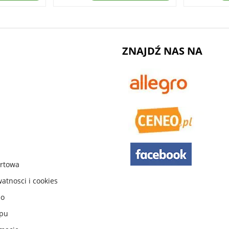
ZNAJDŹ NAS NA
urtowa
watnosci i cookies
do
ępu