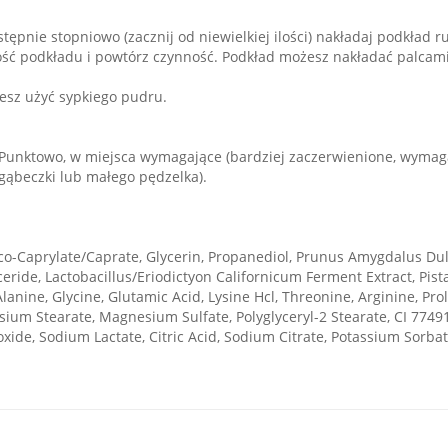
tępnie stopniowo (zacznij od niewielkiej ilości) nakładaj podkład
ość podkładu i powtórz czynność. Podkład możesz nakładać palcam
esz użyć sypkiego pudru.
 Punktowo, w miejsca wymagające (bardziej zaczerwienione, wymag
gąbeczki lub małego pędzelka).
o-Caprylate/Caprate, Glycerin, Propanediol, Prunus Amygdalus Dulcis
lyceride, Lactobacillus/Eriodictyon Californicum Ferment Extract, P
 Alanine, Glycine, Glutamic Acid, Lysine Hcl, Threonine, Arginine, 
esium Stearate, Magnesium Sulfate, Polyglyceryl-2 Stearate, CI 7749
xide, Sodium Lactate, Citric Acid, Sodium Citrate, Potassium Sorba