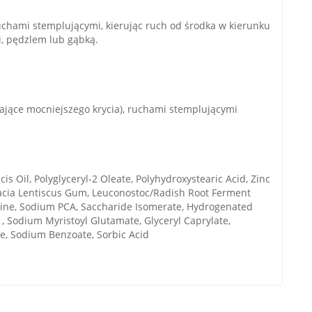
 ruchami stemplującymi, kierując ruch od środka w kierunku
i, pędzlem lub gąbką.
ające mocniejszego krycia), ruchami stemplującymi
 Oil, Polyglyceryl-2 Oleate, Polyhydroxystearic Acid, Zinc
istacia Lentiscus Gum, Leuconostoc/Radish Root Ferment
Proline, Sodium PCA, Saccharide Isomerate, Hydrogenated
1, Sodium Myristoyl Glutamate, Glyceryl Caprylate,
te, Sodium Benzoate, Sorbic Acid