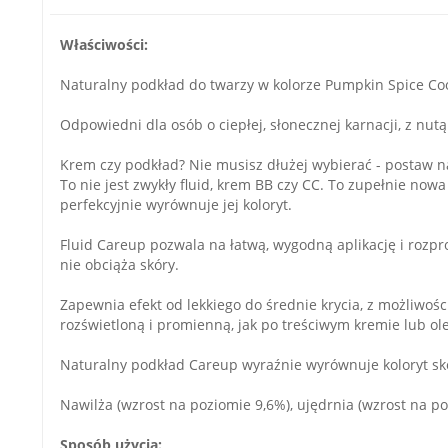
Właściwości:
Naturalny podkład do twarzy w kolorze Pumpkin Spice Co
Odpowiedni dla osób o ciepłej, słonecznej karnacji, z nut
Krem czy podkład? Nie musisz dłużej wybierać - postaw n
To nie jest zwykły fluid, krem BB czy CC. To zupełnie now
perfekcyjnie wyrównuje jej koloryt.
Fluid Careup pozwala na łatwą, wygodną aplikację i rozp
nie obciąża skóry.
Zapewnia efekt od lekkiego do średnie krycia, z możliwoś
rozświetloną i promienną, jak po treściwym kremie lub ol
Naturalny podkład Careup wyraźnie wyrównuje koloryt skó
Nawilża (wzrost na poziomie 9,6%), ujędrnia (wzrost na po
Sposób użycia: