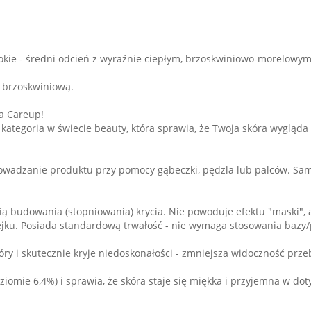
okie - średni odcień z wyraźnie ciepłym, brzoskwiniowo-morelowy
ą brzoskwiniową.
a Careup!
a kategoria w świecie beauty, która sprawia, że Twoja skóra wygląda
rowadzanie produktu przy pomocy gąbeczki, pędzla lub palców. Sam
cią budowania (stopniowania) krycia. Nie powoduje efektu "maski",
ejku. Posiada standardową trwałość - nie wymaga stosowania bazy/
ry i skutecznie kryje niedoskonałości - zmniejsza widoczność prze
ziomie 6,4%) i sprawia, że skóra staje się miękka i przyjemna w dot