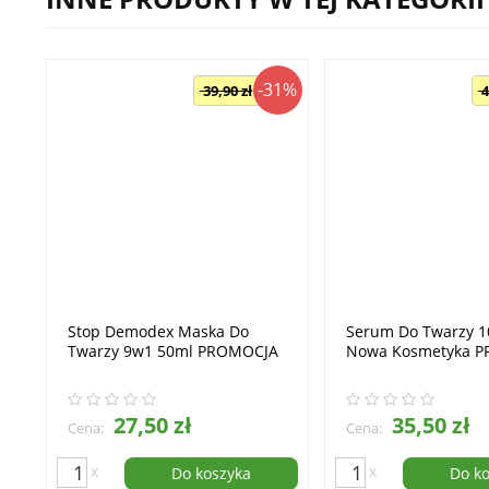
-31%
39,90 zł
4
Stop Demodex Maska Do
Serum Do Twarzy 
Twarzy 9w1 50ml PROMOCJA
Nowa Kosmetyka 
27,50 zł
35,50 zł
Cena:
Cena:
x
x
Do koszyka
Do k