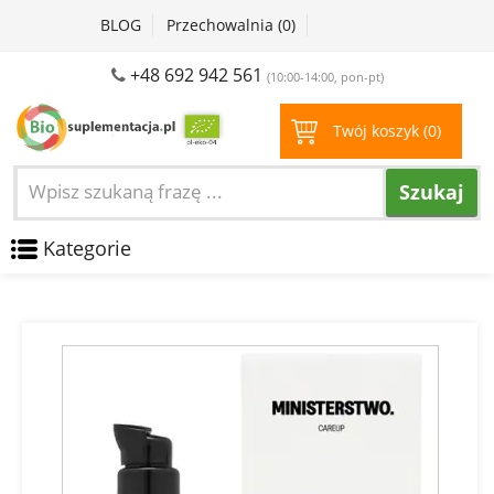
BLOG
Przechowalnia (
0
)
+48 692 942 561
(10:00-14:00, pon-pt)
Twój koszyk (
0
)
Szukaj
Kategorie