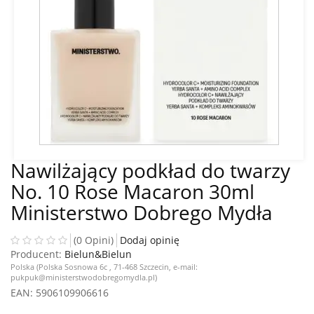
Nawilżający podkład do twarzy
No. 10 Rose Macaron 30ml
Ministerstwo Dobrego Mydła
(0 Opini)
Dodaj opinię
Producent:
Bielun&Bielun
Polska (Polska Sosnowa 6c , 71-468 Szczecin, e-mail:
pukpuk@ministerstwodobregomydla.pl)
EAN
: 5906109906616