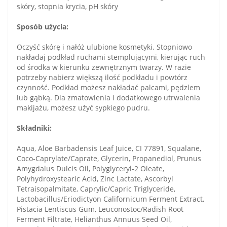
skóry, stopnia krycia, pH skóry
Sposób użycia:
Oczyść skórę i nałóż ulubione kosmetyki. Stopniowo
nakładaj podkład ruchami stemplującymi, kierując ruch
od środka w kierunku zewnętrznym twarzy. W razie
potrzeby nabierz większą ilość podkładu i powtórz
czynność. Podkład możesz nakładać palcami, pędzlem
lub gąbką. Dla zmatowienia i dodatkowego utrwalenia
makijażu, możesz użyć sypkiego pudru.
Składniki:
Aqua, Aloe Barbadensis Leaf Juice, CI 77891, Squalane,
Coco-Caprylate/Caprate, Glycerin, Propanediol, Prunus
Amygdalus Dulcis Oil, Polyglyceryl-2 Oleate,
Polyhydroxystearic Acid, Zinc Lactate, Ascorbyl
Tetraisopalmitate, Caprylic/Capric Triglyceride,
Lactobacillus/Eriodictyon Californicum Ferment Extract,
Pistacia Lentiscus Gum, Leuconostoc/Radish Root
Ferment Filtrate, Helianthus Annuus Seed Oil,