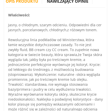
OPIS PRODUKTU
NAWILŻAJĄCY OPINIE
Właściwości:
Jasny, o chłodnym, szarym odcieniu. Odpowiedni dla cer
jasnych, porcelanowych, chłodnych,z różowym tonem.
Rewolucyjna linia podkładów od Ministerstwa, która
łamie wszystkie dotychczasowe zasady. To nie jest
zwykły fluid, BB cream czy CC cream. To zupełnie nowa
kategoria w świecie beauty, która sprawia,że Twoja skóra
wygląda tak, jakby była po treściwym kremie, a
jednocześnie perfekcyjnie wyrównuje jej koloryt. Krycie:
od lekkiego do średniego, z możliwością budowania
(stopniowania). Wykończenie: naturalne -skóra wygląda
promiennie, jak po treściwym kremie lub olejku.
Trwałość: standardowa, nie wymaga stosowania
bazy/primera i pudry w celu wydłużenia trwałości.
Wyraźne wyrównanie kolorytu skóry, skuteczne krycie
niedoskonałości. Naklejka o podwójnej kolorystyce - dany
kolor plasuje się pomiędzy wskazanymi odcieniami i
może różnić się w zależności od naturalnego odcienia