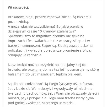
Właściwości:
Brokatowe piegi, proszę Państwa, nie służą niczemu,
poza ozdobą.
A może właśnie wszystkiemu? Bo jak wycenić w
dzisiejszym czasie 10 gramów szaleństwa?
Sprawdziliśmy te migotliwe drobiny nie tylko na
imprezach i festiwalach, ale też w pracy, sklepie i w
barze z hummusem. Super są. Siedzą zawadiacko na
policzkach, i wyłapują pojedyncze promienie słońca,
odbijając je radośnie.
Nasz brokat można przykleić na specjalny klej do
brokatu, ale przylgną do nas też jeśli posmarujemy skórę
balsamem do ust, masełkiem, lepkim olejkiem.
Są dla nas codziennością i tego życzymy też Państwu,
żeby buzie się Wam skrzyły i wywoływały uśmiech na
twarzach przechodniów, żeby Wam się błyszczały dzieci i
miłości, psy i przyjaciele. Tego nam trzeba kiedy bywa
pod górkę. Zwykłego, szczerego uśmiechu.