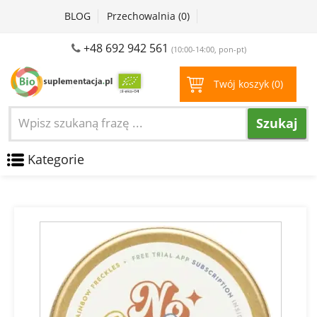
BLOG
Przechowalnia (
0
)
+48 692 942 561
(10:00-14:00, pon-pt)
Twój koszyk (
0
)
Szukaj
Kategorie