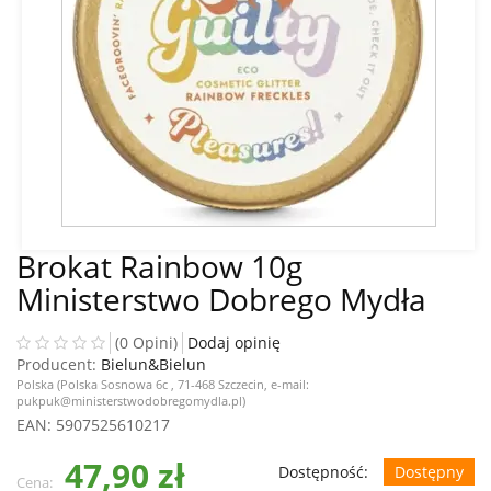
Brokat Rainbow 10g
Ministerstwo Dobrego Mydła
(0 Opini)
Dodaj opinię
Producent:
Bielun&Bielun
Polska (Polska Sosnowa 6c , 71-468 Szczecin, e-mail:
pukpuk@ministerstwodobregomydla.pl)
EAN
: 5907525610217
47,90 zł
Dostępność:
Dostępny
Cena: