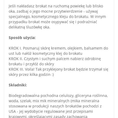
Jeśli nakładasz brokat na ruchomą powiekę lub blisko
oka, zadbaj o jego mocne przytwierdzenie - używaj
specjalnego, kosmetycznego kleju do brokatu. W innym
przypadku brokat może osypywać się i podrażniać
delikatną śluzówkę oka.
Sposób użycia:
KROK I. Posmaruj skórę kremem, olejkiem, balsamem do
ust lub nałóż kosmetyczny klej do brokatu
KROK II. Czystym i suchym palcem nabierz odrobinę
brokatu i przyłóż do skóry
KROK III. Voila! Tak przyklejony brokat będzie trzymał się
skóry przez kilka godzin :)
Składniki:
Biodegradowalna pochodna celulozy, gliceryna roślinna,
woda, szelak, mix mik mineralnych (mika mineralna
stosowana w produkcji naszych brokatów pochodzi z
USA - jej wydobycie regulowane jest przepisami
krajowymi, określającymi zasady zachowania