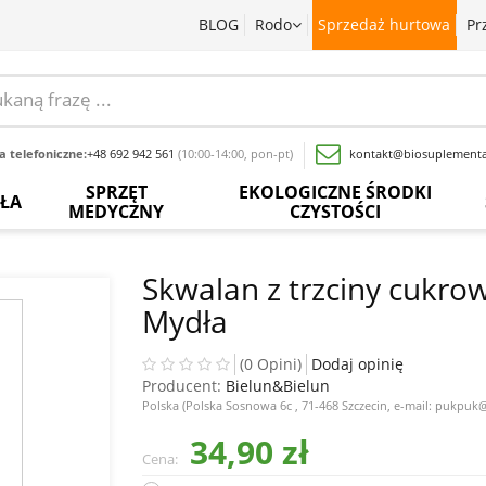
BLOG
Rodo
Sprzedaż hurtowa
Pr
 telefoniczne:
+48 692 942 561
(10:00-14:00, pon-pt)
kontakt@biosuplementa
SPRZĘT
EKOLOGICZNE ŚRODKI
OŁA
MEDYCZNY
CZYSTOŚCI
batki
Termometry
Paski
Płyny
rwedyjskie
bezdotykowe
do
do
Skwalan z trzciny cukro
pomiaru
mycia
Mydła
glukozy
naczyń
baty
Inhalatory
we
krwi
Proszki
wy
Pochłaniacze
(0 Opini)
Dodaj opinię
do
zapachów
Producent:
Bielun&Bielun
Inne
prania
acja
Polska (Polska Sosnowa 6c , 71-468 Szczecin, e-mail: pukpu
sadowa
Ciśnieniomierze
Wybielacze
34,90 zł
Cena:
ewki
Szczoteczki
Odkamieniacze