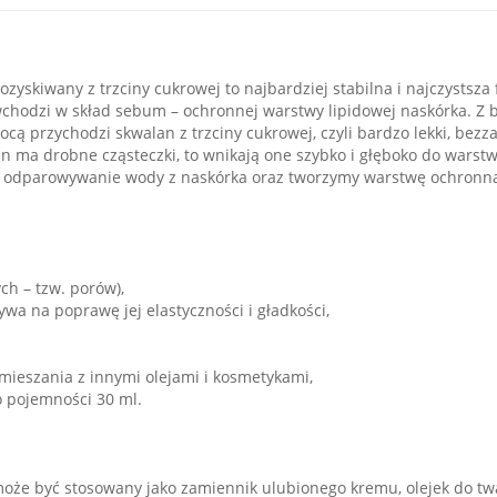
zyskiwany z trzciny cukrowej to najbardziej stabilna i najczystsz
 wchodzi w skład sebum – ochronnej warstwy lipidowej naskórka. Z 
ocą przychodzi skwalan z trzciny cukrowej, czyli bardzo lekki, bezz
an ma drobne cząsteczki, to wnikają one szybko i głęboko do warst
y odparowywanie wody z naskórka oraz tworzymy warstwę ochronną. 
ch – tzw. porów),
wa na poprawę jej elastyczności i gładkości,
mieszania z innymi olejami i kosmetykami,
o pojemności 30 ml.
oże być stosowany jako zamiennik ulubionego kremu, olejek do twar