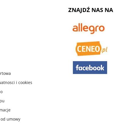
ZNAJDŹ NAS NA
urtowa
watnosci i cookies
do
ępu
macje
e od umowy