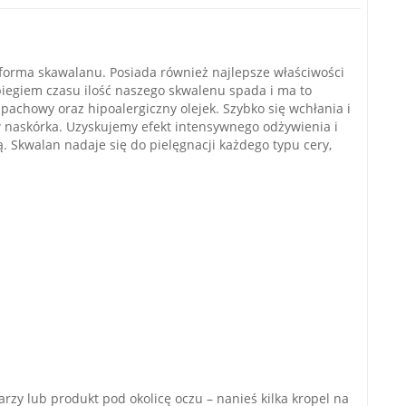
a forma skawalanu. Posiada również najlepsze właściwości
biegiem czasu ilość naszego skwalenu spada i ma to
apachowy oraz hipoalergiczny olejek. Szybko się wchłania i
w naskórka. Uzyskujemy efekt intensywnego odżywienia i
Skwalan nadaje się do pielęgnacji każdego typu cery,
zy lub produkt pod okolicę oczu – nanieś kilka kropel na