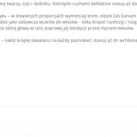
rę twarzy, szyi i delkoltu. Kolistymi ruchami delikatnie masuj aż d
u – w dowolnych proporcjach wymieszaj krem, olejek lub balsam o
kże jako odżywcza wcierka do włosów – kilka kropel rozetrzyj i roz
na skórę głowy w celu poprawy jej kondycji przed myciem włosów.
i – nałóż kroplę skwalanu na każdy paznokieć, masuj aż do wchłoni