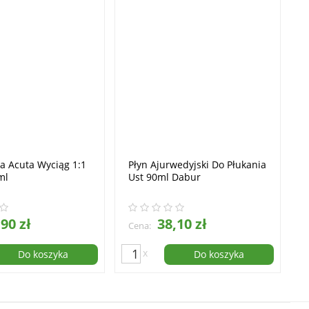
a Acuta Wyciąg 1:1
Płyn Ajurwedyjski Do Płukania
ml
Ust 90ml Dabur
90 zł
38,10 zł
Cena:
x
Do koszyka
Do koszyka