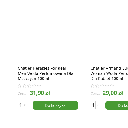
Chatler Herakles For Real
Chatler Armand Lu
Men Woda Perfumowana Dla
Woman Woda Perf
Mężczyzn 100ml
Dla Kobiet 100ml
31,90 zł
29,00 zł
Cena:
Cena:
x
x
Do koszyka
Do k