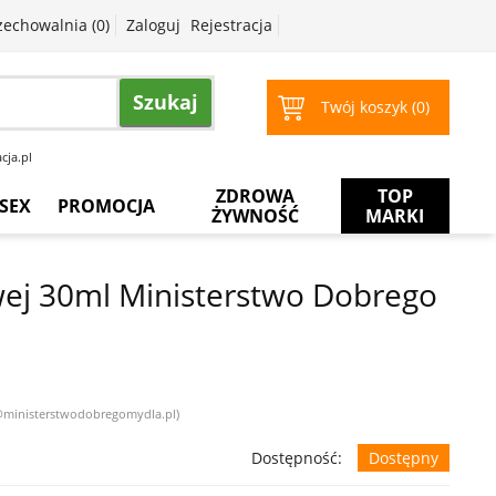
zechowalnia (
0
)
Zaloguj
Rejestracja
Szukaj
Twój koszyk (
0
)
cja.pl
ZDROWA
TOP
SEX
PROMOCJA
ŻYWNOŚĆ
MARKI
Prezerwatywy
Więcej
za
wej 30ml Ministerstwo Dobrego
mniej
Żele
intymne
Żele
do
masażu
k@ministerstwodobregomydla.pl)
Dostępność:
Dostępny