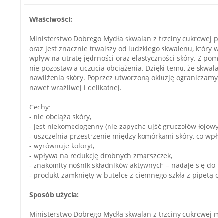
Właściwości:
Ministerstwo Dobrego Mydła skwalan z trzciny cukrowej po
oraz jest znacznie trwalszy od ludzkiego skwalenu, który
wpływ na utratę jędrności oraz elastyczności skóry. Z pom
nie pozostawia uczucia obciążenia. Dzięki temu, że skwal
nawilżenia skóry. Poprzez utworzoną okluzję ograniczam
nawet wrażliwej i delikatnej.
Cechy:
- nie obciąża skóry,
- jest niekomedogenny (nie zapycha ujść gruczołów łojowy
- uszczelnia przestrzenie między komórkami skóry, co wpły
- wyrównuje koloryt,
- wpływa na redukcję drobnych zmarszczek,
- znakomity nośnik składników aktywnych – nadaje się do 
- produkt zamknięty w butelce z ciemnego szkła z pipetą 
Sposób użycia:
Ministerstwo Dobrego Mydła skwalan z trzciny cukrowej m