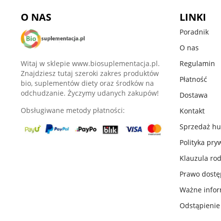
O NAS
LINKI
Poradnik
O nas
Witaj w sklepie www.biosuplementacja.pl.
Regulamin
Znajdziesz tutaj szeroki zakres produktów
Płatność
bio, suplementów diety oraz środków na
odchudzanie. Życzymy udanych zakupów!
Dostawa
Obsługiwane metody płatności:
Kontakt
Sprzedaż h
Polityka pry
Klauzula ro
Prawo dost
Ważne infor
Odstąpieni