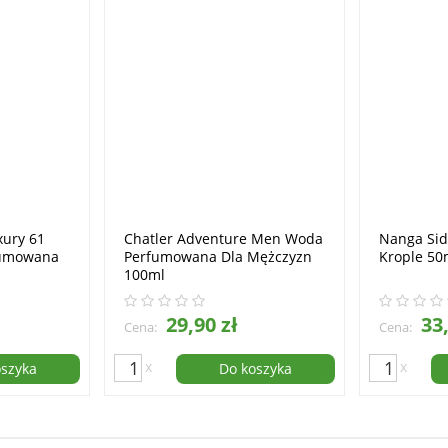
xury 61
Chatler Adventure Men Woda
Nanga Sid
umowana
Perfumowana Dla Mężczyzn
Krople 50
100ml
29,90 zł
33,
Cena:
Cena:
x
x
oszyka
Do koszyka