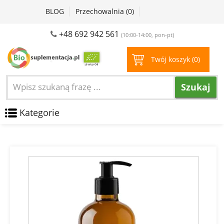
BLOG
Przechowalnia (
0
)
+48 692 942 561
(10:00-14:00, pon-pt)
Twój koszyk (
0
)
Szukaj
Kategorie