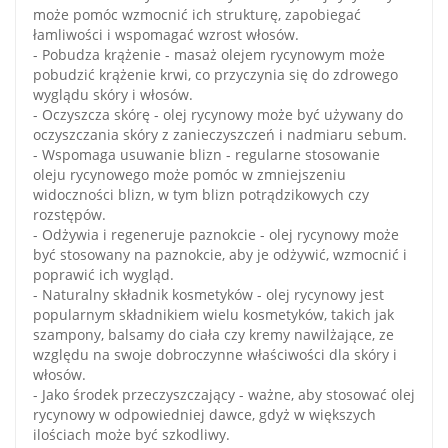
może pomóc wzmocnić ich strukturę, zapobiegać
łamliwości i wspomagać wzrost włosów.
- Pobudza krążenie - masaż olejem rycynowym może
pobudzić krążenie krwi, co przyczynia się do zdrowego
wyglądu skóry i włosów.
- Oczyszcza skórę - olej rycynowy może być używany do
oczyszczania skóry z zanieczyszczeń i nadmiaru sebum.
- Wspomaga usuwanie blizn - regularne stosowanie
oleju rycynowego może pomóc w zmniejszeniu
widoczności blizn, w tym blizn potrądzikowych czy
rozstępów.
- Odżywia i regeneruje paznokcie - olej rycynowy może
być stosowany na paznokcie, aby je odżywić, wzmocnić i
poprawić ich wygląd.
- Naturalny składnik kosmetyków - olej rycynowy jest
popularnym składnikiem wielu kosmetyków, takich jak
szampony, balsamy do ciała czy kremy nawilżające, ze
względu na swoje dobroczynne właściwości dla skóry i
włosów.
- Jako środek przeczyszczający - ważne, aby stosować olej
rycynowy w odpowiedniej dawce, gdyż w większych
ilościach może być szkodliwy.