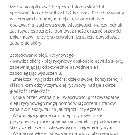
Można go aplikować bezpośrednio na skórę lub
spożywać doustnie w ilości 1-2 łyżeczek. Przechowywany
w ciemnym i chłodnym miejscu, w zamkniętym
opakowaniu, zachowa swoje właściwości. Należy jednak
zachować ostrożność, ponieważ może drażnić przewód
pokarmowy i przy długotrwałym kontakcie powodować
zapalenie skóry.
Zastosowanie oleju rycynowego:
- Nawilża skórę - olej rycynowy doskonale nawilża skórę,
zapewniając jej odpowiednie nawodnienie i
zapobiegając wysuszeniu.
- Zmiękcza i wygładza skórę: dzięki swojej konsystencji i
składnikom odżywczym, olej rycynowy nadaje skórze
gładkość i miękkość.
- Działa przeciwzapalnie - właściwości przeciwzapalne
oleju rycynowego mogą pomóc w łagodzeniu stanów
zapalnych skóry, takich jak trądzik czy egzema.
- Wspomaga gojenie ran - olej rycynowy może
przyspieszać proces gojenia ran, ranek czy podrażnień
skóry dzięki swoim właściwościom regeneracyjnym.
- Wzmacnia włosy - stosowany na włosy, olej rycynowy