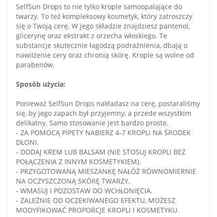
SelfSun Drops to nie tylko krople samoopalające do
twarzy. To też kompleksowy kosmetyk, który zatroszczy
się o Twoją cerę. W jego składzie znajdziesz pantenol,
glicerynę oraz ekstrakt z orzecha włoskiego. Te
substancje skutecznie łagodzą podrażnienia, dbają o
nawilżenie cery oraz chronią skórę. Krople są wolne od
parabenów.
Sposób użycia:
Ponieważ SelfSun Drops nakładasz na cerę, postaraliśmy
się, by jego zapach był przyjemny, a przede wszystkim
delikatny. Samo stosowanie jest bardzo proste.
- ZA POMOCĄ PIPETY NABIERZ 4-7 KROPLI NA ŚRODEK
DŁONI.
- DODAJ KREM LUB BALSAM (NIE STOSUJ KROPLI BEZ
POŁĄCZENIA Z INNYM KOSMETYKIEM).
- PRZYGOTOWANĄ MIESZANKĘ NAŁÓŻ RÓWNOMIERNIE
NA OCZYSZCZONĄ SKÓRĘ TWARZY.
- WMASUJ I POZOSTAW DO WCHŁONIĘCIA.
- ZALEŻNIE OD OCZEKIWANEGO EFEKTU, MOŻESZ
MODYFIKOWAĆ PROPORCJE KROPLI I KOSMETYKU.