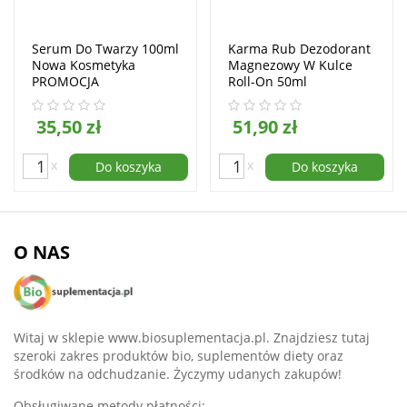
Serum Do Twarzy 100ml
Karma Rub Dezodorant
Nowa Kosmetyka
Magnezowy W Kulce
PROMOCJA
Roll-On 50ml
35,50 zł
51,90 zł
x
x
Do koszyka
Do koszyka
O NAS
Witaj w sklepie www.biosuplementacja.pl. Znajdziesz tutaj
szeroki zakres produktów bio, suplementów diety oraz
środków na odchudzanie. Życzymy udanych zakupów!
Obsługiwane metody płatności: