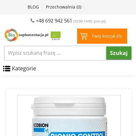
BLOG
Przechowalnia (
0
)
+48 692 942 561
(10:00-14:00, pon-pt)
Twój koszyk (
0
)
Szukaj
Kategorie