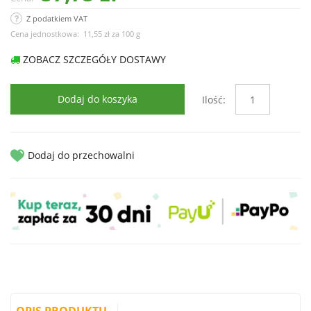
Z podatkiem VAT
Cena jednostkowa:
11,55 zł
za
100 g
ZOBACZ SZCZEGÓŁY DOSTAWY
Dodaj do koszyka
Ilość:
Dodaj do przechowalni
OPIS PRODUKTU