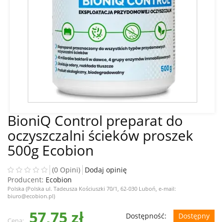
BioniQ Control preparat do
oczyszczalni ścieków proszek
500g Ecobion
(0 Opini)
Dodaj opinię
Producent:
Ecobion
Polska (Polska ul. Tadeusza Kościuszki 70/1, 62-030 Luboń, e-mail:
biuro@ecobion.pl)
57,75 zł
Dostępność:
Dostępny
Cena: