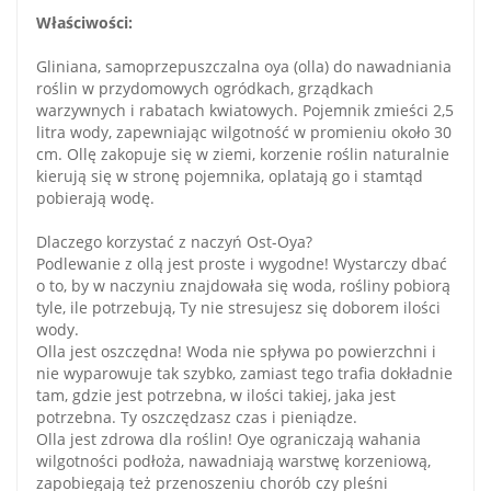
Właściwości:
Gliniana, samoprzepuszczalna oya (olla) do nawadniania
roślin w przydomowych ogródkach, grządkach
warzywnych i rabatach kwiatowych. Pojemnik zmieści 2,5
litra wody, zapewniając wilgotność w promieniu około 30
cm. Ollę zakopuje się w ziemi, korzenie roślin naturalnie
kierują się w stronę pojemnika, oplatają go i stamtąd
pobierają wodę.
Dlaczego korzystać z naczyń Ost-Oya?
Podlewanie z ollą jest proste i wygodne! Wystarczy dbać
o to, by w naczyniu znajdowała się woda, rośliny pobiorą
tyle, ile potrzebują, Ty nie stresujesz się doborem ilości
wody.
Olla jest oszczędna! Woda nie spływa po powierzchni i
nie wyparowuje tak szybko, zamiast tego trafia dokładnie
tam, gdzie jest potrzebna, w ilości takiej, jaka jest
potrzebna. Ty oszczędzasz czas i pieniądze.
Olla jest zdrowa dla roślin! Oye ograniczają wahania
wilgotności podłoża, nawadniają warstwę korzeniową,
zapobiegają też przenoszeniu chorób czy pleśni