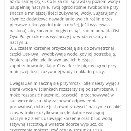
aż do samej szyjki. Co kilka dni sprawdzaj poziom wody i
uzupełniaj naczynie. Twój ogród rośnie swobodnie przy
znacznie mniejszej ilości zużywanej wody. Sugerujemy
również dodatkowe nawadnianie twoich roślin przez
pierwsze kilka tygodni (nieco dłużej, jeśli wysiewasz
nasiona), aby korzenie mogły rosnąć, zanim odnajdą Ost-
Oya. Po tym okresie, wystarczy już woda w samym
naczyniu.
3. Z czasem korzenie przyczepiają się do zewnętrznej
części Ost-Oya i wydobywają wodę, gdy jej potrzebują.
Pobierają tylko tyle ile wymaga ich bieżące
zapotrzebowanie, dając Ci w efekcie piękny ogród przy
mniejszej ilości zużywanej wody i nakładu pracy.
Uwaga! Zanim zaczną się przymrozki, ollę należy wyjąć z
ziemi (woda w ściankach rozszerzy się po zamrożeniu i
może rozsadzić naczynie), oczyścić i przechowywać w
suchym miejscu. Aby zachować odpowiednią
porowatość, dobrze jest również czyścić naczynie co jakiś
czas, w trakcie użytkowania (delikatnie wyciągnij
naczynie z ziemi, usuwając korzenie oraz brud wodą i
sztywną szczotką, a wnętrze dobrze wypłucz, do
czyszczenia możesz użyć octu w stosunku 1:10).