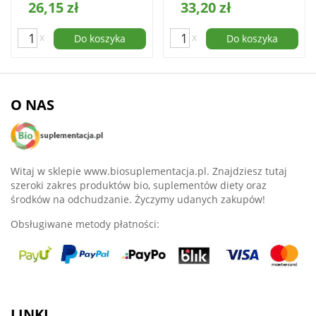
26,15 zł
33,20 zł
x
x
Do koszyka
Do koszyka
O NAS
Witaj w sklepie www.biosuplementacja.pl. Znajdziesz tutaj
szeroki zakres produktów bio, suplementów diety oraz
środków na odchudzanie. Życzymy udanych zakupów!
Obsługiwane metody płatności:
LINKI