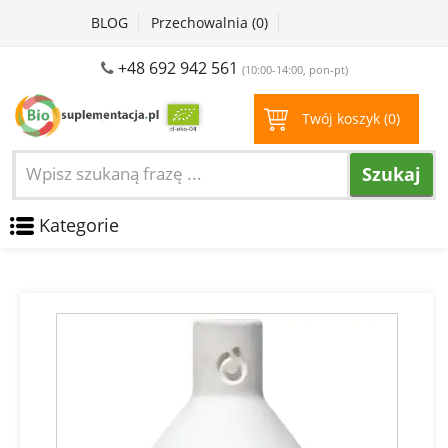
BLOG
Przechowalnia (
0
)
+48 692 942 561
(10:00-14:00, pon-pt)
Twój koszyk (
0
)
Szukaj
Kategorie