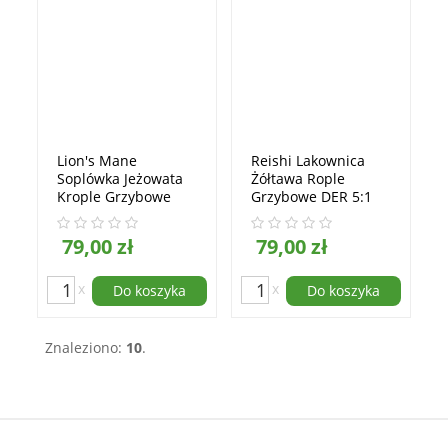
Lion's Mane
Reishi Lakownica
Soplówka Jeżowata
Żółtawa Rople
Krople Grzybowe
Grzybowe DER 5:1
DER 5:1 50ml Olma
50ml Olma Pharm
Pharm
79,00 zł
79,00 zł
x
x
Do koszyka
Do koszyka
Znaleziono:
10
.