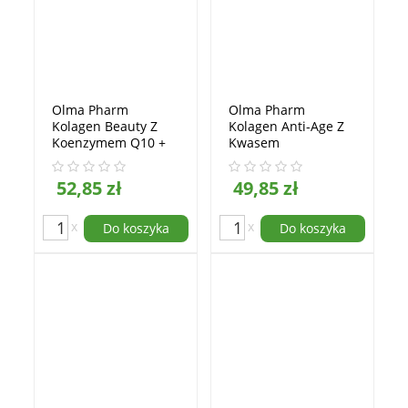
Olma Pharm
Olma Pharm
Kolagen Beauty Z
Kolagen Anti-Age Z
Koenzymem Q10 +
Kwasem
Biotyna 90kapsułek
Hialuronowym +
PROMOCJA
Witamina C
52,85 zł
49,85 zł
90kapsułek
x
x
Do koszyka
Do koszyka