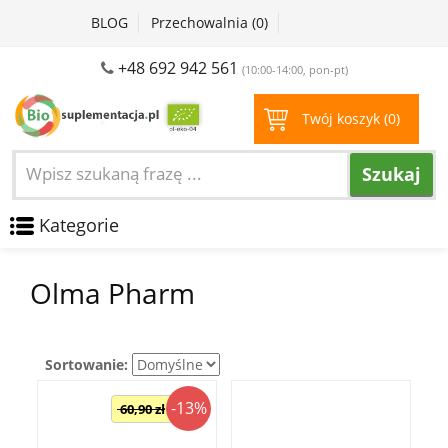
BLOG
Przechowalnia (
0
)
+48 692 942 561
(10:00-14:00, pon-pt)
Twój koszyk (
0
)
Szukaj
Kategorie
Olma Pharm
Sortowanie:
-13%
60,90 zł