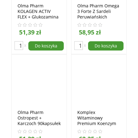
Olma Pharm
Olma Pharm Omega
KOLAGEN ACTIV
3 Forte Z Sardeli
FLEX + Glukozamina
Peruwiańskich
90kapsułek
60kapsułek
51,39 zł
58,95 zł
x
x
Do koszyka
Do koszyka
Olma Pharm
Komplex
Ostropest +
Witaminowy
Karczoch 90kapsułek
Premium Koenzym
Q10 Cholina Inozytol
PABA 60kapsułek