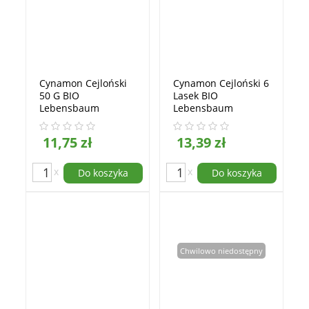
Cynamon Cejloński
Cynamon Cejloński 6
50 G BIO
Lasek BIO
Lebensbaum
Lebensbaum
11,75 zł
13,39 zł
x
x
Do koszyka
Do koszyka
Chwilowo niedostępny