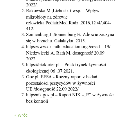
2022/.
Rakowska M.,Lichosik i wsp. – Wpływ 
mikrobioty na zdrowie 
człowieka.Pediatr.Med.Rodz.,2016,12 /4/,404-
412.
Sonnenburg J.,Sonnenburg E.-Zdrowie zaczyna 
się w brzuchu. Galaktyka .2015.
https:www.dr–rath–education.org./covid – 19/ 
Niedzwiecki A. Rath M.,dostępność 20.09 
2022.
https://biokurier pl. - Polski rynek żywności 
ekologicznej 06 .07.2021.
Gov.pl. EFSA - Roczny raport z badań 
pozostałości pestycydów w żywności 
UE./dostępność 22.09 2022/.
https/nik.gov.pl – Raport NIK –„E” w żywności 
bez kontroli
« Wróć