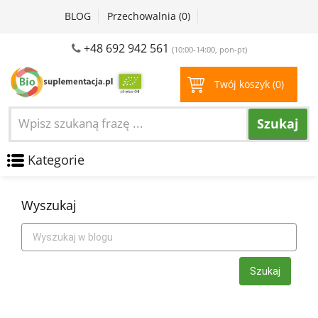
BLOG
Przechowalnia (
0
)
+48 692 942 561
(10:00-14:00, pon-pt)
Twój koszyk (
0
)
Szukaj
Kategorie
Wyszukaj
Szukaj