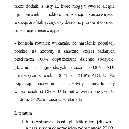
także dodatki z listy E, które mogą wywołać alergie 
np. barwniki, niektóre substancje konserwujące, 
wstrząs anafilaktyczny, czy działanie pronowotworowe, 
substancje konserwujące.
- kontrola również wykazała, że narażenie populacji 
polskiej na azotyny u znacznej części badanych 
przekracza 100% dopuszczalne dzienne spożycie, 
głównie u najmłodszych dzieci 160,8% ADI 
i mężczyzn w wieku 18-74 lat 121,8% ADI. U 5% 
populacji narażenie na azotyny mieściło się 
w granicach od 183%. U kobiet w wieku powyżej 75 
lat do aż 562% u dzieci w wieku 3 lat.
Literatura
https://zdrowejelita.edu.pl - Mikroflora jelitowa 
a nasz system odpornościowy/dostępność 20.09. 