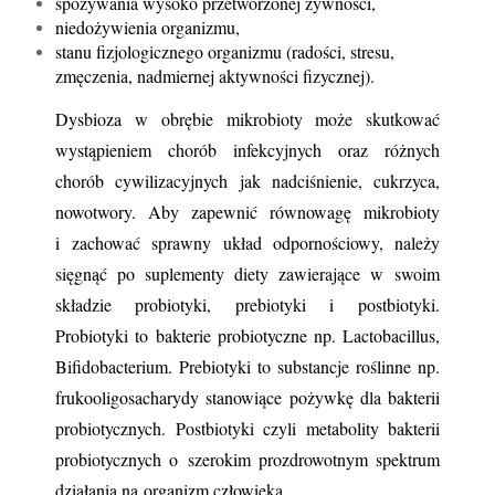
spożywania wysoko przetworzonej żywności,
niedożywienia organizmu,
stanu fizjologicznego organizmu (radości, stresu, 
zmęczenia, nadmiernej aktywności fizycznej).
Dysbioza w obrębie mikrobioty może skutkować 
wystąpieniem chorób infekcyjnych oraz różnych 
chorób cywilizacyjnych jak nadciśnienie, cukrzyca, 
nowotwory. Aby zapewnić równowagę mikrobioty 
i zachować sprawny układ odpornościowy, należy 
sięgnąć po suplementy diety zawierające w swoim 
składzie probiotyki, prebiotyki i postbiotyki. 
Probiotyki to bakterie probiotyczne np. Lactobacillus, 
Bifidobacterium. Prebiotyki to substancje roślinne np. 
frukooligosacharydy stanowiące pożywkę dla bakterii 
probiotycznych. Postbiotyki czyli metabolity bakterii 
probiotycznych o szerokim prozdrowotnym spektrum 
działania na organizm człowieka.